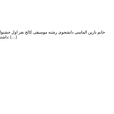
خانم نارین الماسی دانشجوی رشته موسیقی کالج نفر اول جشنواره
داشتند و به داوری پرداختند هجدهمین جشنواره ملی موسیقی جوان — گالری هجدهمین جشنواره ملی موسیقی جوان سه پوستر رسمی جشنواره: […]