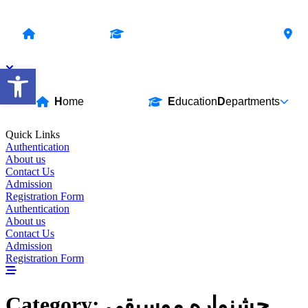
Skip
to
H
ome
E
ducation
D
epartments
content
Open toolbar
H
ome
E
ducation
D
epartments
Quick Links
Authentication
About us
Contact Us
Admission
Registration Form
Authentication
About us
Contact Us
Admission
Registration Form
Category:
جشنواره موسیقی