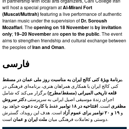
In partnership with local arts organizers, Cani College Iran
will host a special program at
Al-Mirani Fort
(Muscat/Muttrah)
featuring a live performance of authentic
Iranian music under the supervision of
Dr. Soroush
Mozaffari
. The
opening on 18 November
is
by invitation
only
;
19–20 November
are
open to the public
. The event
aims to strengthen friendship and cultural exchange between
the peoples of
Iran and Oman
.
فارسی
برنامهٔ ویژهٔ کنی کالج ایران به مناسبت روز ملی عمان در مسقط.
کنی کالج ایران با همکاری همراهان هنری، برنامه‌ای فرهنگی در
قلعه تاریخی المیرانی (مسقط/مطرح)
برگزار می‌کند که شامل
اجرای زندهٔ موسیقی اصیل ایرانی به سرپرستی
دکتر سروش
مظفری
است.
افتتاحیه در ۱۸ نوامبر
فقط
با کارت دعوت
خواهد بود
و
۱۹ و ۲۰ نوامبر
برای عموم آزاد
است. هدف این رویداد، گسترش
است.
دوستی و تعاملات فرهنگی میان
ملت ایران و عمان