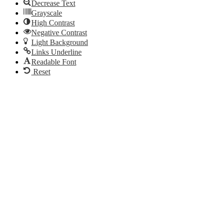
Decrease Text
Grayscale
High Contrast
Negative Contrast
Light Background
Links Underline
Readable Font
Reset